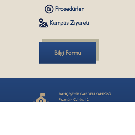
Prosedürler
Kampüs Ziyareti
Bilgi Formu
BAHÇEŞEHİR GARDEN KAMPÜSÜ
Pazartürk Cd No: 12
Başakşehir / İstanbul
ALKENT KAMPÜSÜ
Karaağaç, Sırtköy Bulvarı No:27
Büyükçekmece / İstanbul