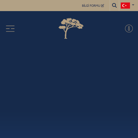
BİLGİ FORMU
X
HAKKIMIZDA
AKADEMİK
ÖĞRENCİLER İÇİN
KAYIT İŞLEMLERİ