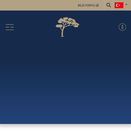
BİLGİ FORMU
X
HAKKIMIZDA
AKADEMİK
ÖĞRENCİLER İÇİN
KAYIT İŞLEMLERİ