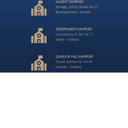
ALKENT KAMPÜSÜ
Karaağaç, Sırtköy Bulvarı No:27
Büyükçekmece / İstanbul
ZEKERİYAKÖY KAMPÜSÜ
Uskumruköy, 8. Cd. No: 7
Sarıyer / İstanbul
ÇAMLICA HILL KAMPÜSÜ
Turistik Çamlıca Cd. No:54
Üsküdar / İstanbul
İLETİŞİM
info@bisi.k12.tr
+90 212 202 80 56
© 2026 BIS Bahçeşehir School| Özel BİS İlkokulu, Ortaokulu ve Anadolu Lisesi
KVKK
Aydınlatma Metni
Kullanım koşulları
Kariyer