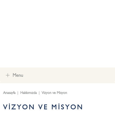
YAZ OKULU
OKUL AİLE BİRLİĞİ
İLETİŞİM
Menu
Anasayfa
Hakkımızda
Vizyon ve Misyon
VİZYON VE MİSYON