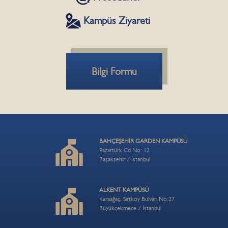
Kampüs Ziyareti
Bilgi Formu
BAHÇEŞEHİR GARDEN KAMPÜSÜ
Pazartürk Cd No: 12
Başakşehir / İstanbul
ALKENT KAMPÜSÜ
Karaağaç, Sırtköy Bulvarı No:27
Büyükçekmece / İstanbul