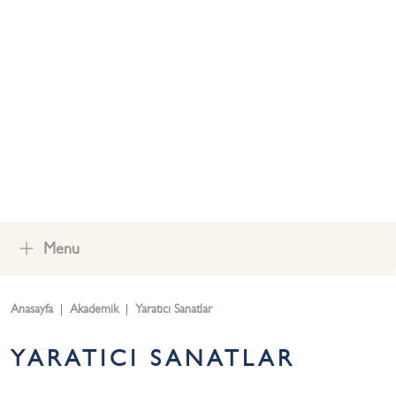
YAZ OKULU
OKUL AİLE BİRLİĞİ
İLETİŞİM
Menu
Anasayfa
Akademik
Yaratıcı Sanatlar
YARATICI SANATLAR