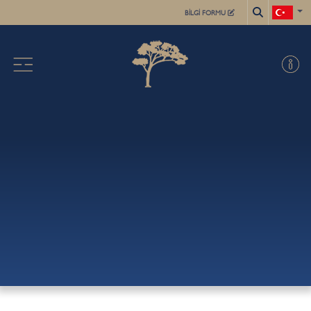
BİLGİ FORMU
X
HAKKIMIZDA
AKADEMİK
ÖĞRENCİLER İÇİN
KAYIT İŞLEMLERİ