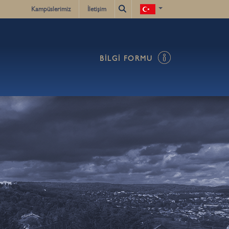
Kampüslerimiz
İletişim
X
KAYIT İŞLEMLERİ
BİLGİ FORMU
BİLGİ FORMU
OKUL SERVİSLERİ