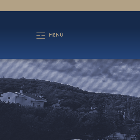
HAKKIMIZDA
A
MENÜ
VİZYON VE MİSYON
KAMPÜSLERİMİZ
SAĞLIK VE GÜVENLİK
SSS
KVKK AYDINLATMA METNİ
KARİYER
KURUMSAL YAPI
TARİHÇE