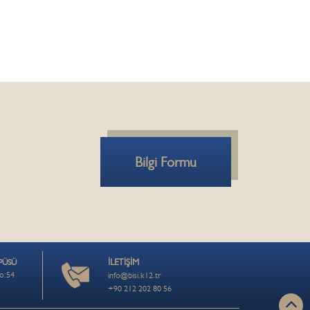
Bilgi Formu
İLETİŞİM
PÜSÜ
No:54
info@bisi.k12.tr
+90 212 202 80 56