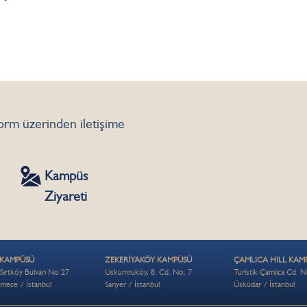
 form üzerinden iletişime
Kampüs
Ziyareti
 KAMPÜSÜ
ZEKERİYAKÖY KAMPÜSÜ
ÇAMLICA HILL KAM
 Sırtköy Bulvarı No:27
Uskumruköy, 8. Cd. No: 7
Turistik Çamlıca Cd. 
mece / İstanbul
Sarıyer / İstanbul
Üsküdar / İstanbul