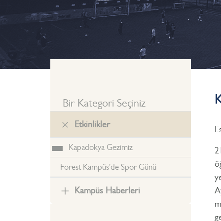
YAZ OKULU
O
Bir Kategori Seçiniz
Etkinlikler
E
Kapadokya Gezimiz
2
ö
Forest Kampüs'de Spor Günü
y
Kampüs Haberleri
A
m
ge