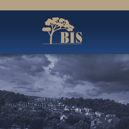
KADEMİK
ÖĞRENCİLER İÇİN
OKUL ÖNCESİ
ÖĞRENCİ KULÜPLERİ
İLKOKUL
OKUL GEZİLERİ
ORTAOKUL
ÜNİFORMA
AKADEMİK PROGRAMLAR
ÖĞRENME DESTEK BİRİMİ
REHBERLİK VE PSİKOLOJİK DNŞ.
YARATICI SANATLAR