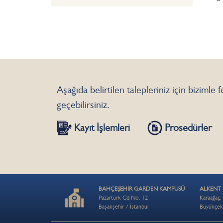
Aşağıda belirtilen talepleriniz için bizimle
geçebilirsiniz.
Kayıt İşlemleri
Prosedürler
BAHÇEŞEHİR GARDEN KAMPÜSÜ
ALKENT
Pazartürk Cd No: 12
Karaağaç,
Başakşehir / İstanbul
Büyükçek