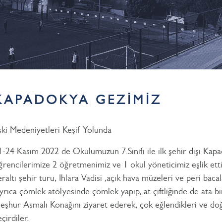
KUL AİLE BİRLİĞİ
İLETİŞİM
KAPADOKYA GEZIMIZ
ski Medeniyetleri Keşif Yolunda
1-24 Kasım 2022 de Okulumuzun 7.Sınıfı ile ilk şehir dışı Kapa
ğrencilerimize 2 öğretmenimiz ve 1 okul yöneticimiz eşlik ett
eraltı şehir turu, Ihlara Vadisi ,açık hava müzeleri ve peri bacal
yrıca çömlek atölyesinde çömlek yapıp, at çiftliğinde de ata bi
eşhur Asmalı Konağını ziyaret ederek, çok eğlendikleri ve doğal
çirdiler.